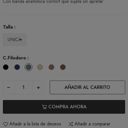
Con banda anatómica confort que sujeta sin apretar
Talla :
C.Filodoro :
Nero
Blu
Platino
Playa
Tea
Cappuccio
AÑADIR AL CARRITO
COMPRA AHORA
Añadir a la lista de deseos
Añadir a comparar