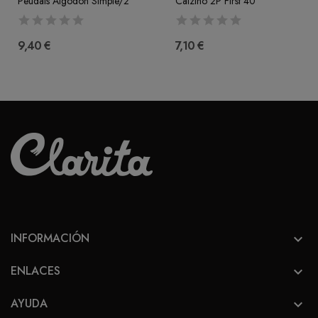
Peudals Algodón Simple/2
Calzino 2P First 40
9,40 €
7,10 €
INFORMACIÓN

ENLACES

AYUDA
