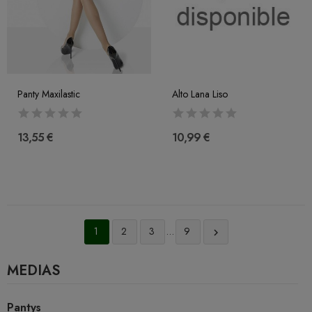
Panty Maxilastic
Alto Lana Liso
13,55 €
10,99 €
1
2
3
…
9

MEDIAS
Pantys