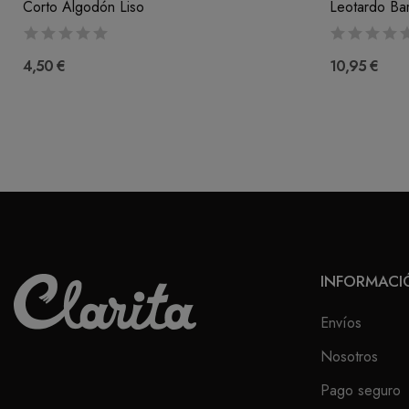
Corto Algodón Liso
Leotardo Bam
4,50 €
10,95 €
INFORMACI
Envíos
Nosotros
Pago seguro