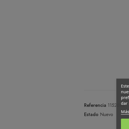
Este
nues
pref
dar 
Referencia
1152690
Más
Estado
Nuevo