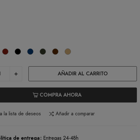
ojo
Granate
Negro
Marino
Verde
Marrón
Camel
AÑADIR AL CARRITO
COMPRA AHORA
a la lista de deseos
Añadir a comparar
lítica de entrega
Entregas 24-48h