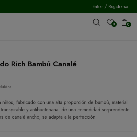
/
Entrar
Registrarse
0
0
rdo Rich Bambú Canalé
€
cluidos
a niños, fabricado con una alta proporción de bambú, material
 transpirable y antibacteriana, de una comodidad sorprendente.
es de canalé ancho, se adapta a la perfección.