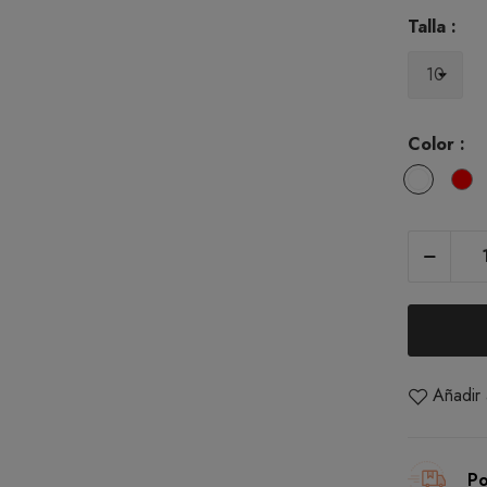
Talla :
Color :
Blanco
R
Añadir 
Po