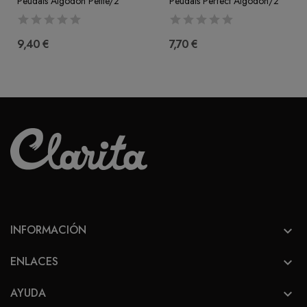
Peudals Algodón Petite/2
Peudals Perfect Algodón/2
9,40 €
7,70 €
INFORMACIÓN

ENLACES

AYUDA
