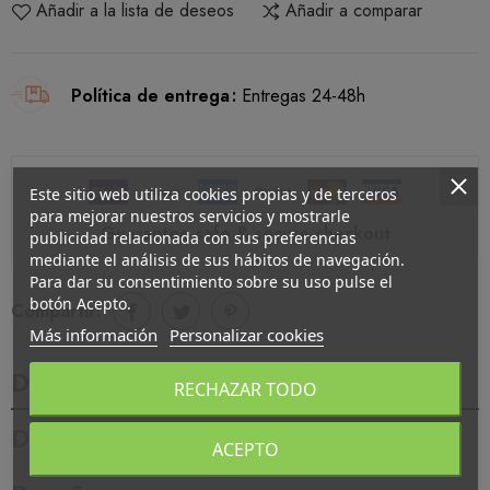
Añadir a la lista de deseos
Añadir a comparar
Política de entrega
Entregas 24-48h
Este sitio web utiliza cookies propias y de terceros
para mejorar nuestros servicios y mostrarle
Guarantee safe & secure checkout
publicidad relacionada con sus preferencias
mediante el análisis de sus hábitos de navegación.
Para dar su consentimiento sobre su uso pulse el
botón Acepto.
Compartir:
Más información
Personalizar cookies
Descripción
RECHAZAR TODO
Detalles del producto
ACEPTO