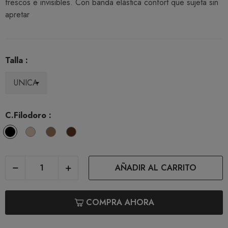
frescos e invisibles. Con banda elástica confort que sujeta sin
apretar
Talla :
C.Filodoro :
Nero
Playa
Tea
Noce
AÑADIR AL CARRITO
COMPRA AHORA