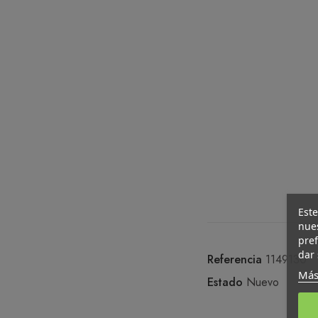
Este
nues
pref
dar 
Referencia
1149130
Más
Estado
Nuevo