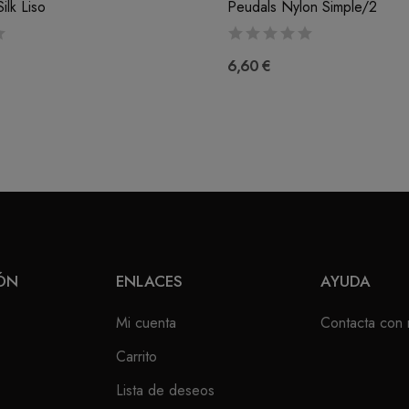
Silk Liso
Peudals Nylon Simple/2
6,60 €
ÓN
ENLACES
AYUDA
Mi cuenta
Contacta con 
Carrito
Lista de deseos