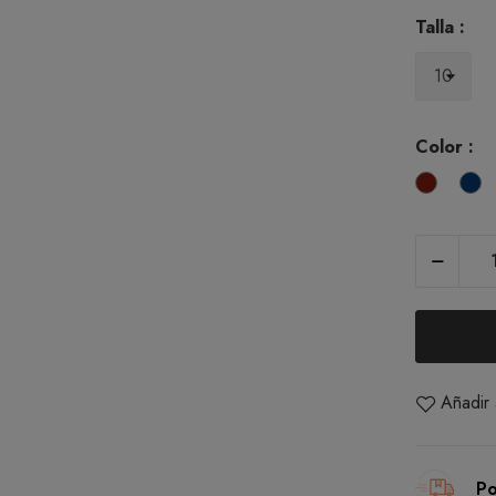
Talla :
Color :
Granat
M
Añadir 
Po