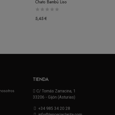
Chato Bambú Liso
5,45 €
TIENDA
nosotros
C/ Tomás Zarracina, 1
33206 - Gijón (Asturias)
+34 985 34 20 28
info@lenceriaclarita.com