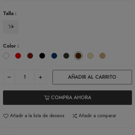
Talla :
Color :
Blanco
Rojo
Granate
Negro
Marino
Verde
Marrón
Beige
Camel
Claro
AÑADIR AL CARRITO
COMPRA AHORA
Añadir a la lista de deseos
Añadir a comparar