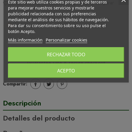
Este sitio web utiliza cookies propias y de terceros
Añadir a la lista de deseos
Añadir a comparar
para mejorar nuestros servicios y mostrarle
publicidad relacionada con sus preferencias
mediante el análisis de sus hábitos de navegación.
Política de entrega
Entregas 24-48h
Para dar su consentimiento sobre su uso pulse el
botón Acepto.
Más información
Personalizar cookies
RECHAZAR TODO
Guarantee safe & secure checkout
ACEPTO
Compartir:
Descripción
Detalles del producto