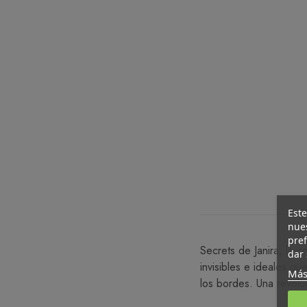
Este
nues
pref
Secrets de Janira, la c
dar 
invisibles e ideales q
Más
los bordes. Una revolu