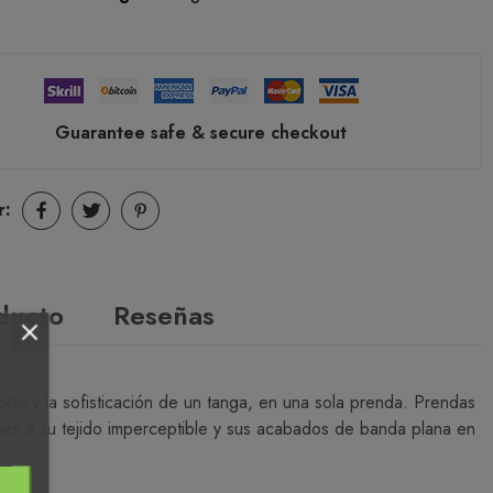
Guarantee safe & secure checkout
r:
oducto
Reseñas
orte y la sofisticación de un tanga, en una sola prenda. Prendas
cias a su tejido imperceptible y sus acabados de banda plana en