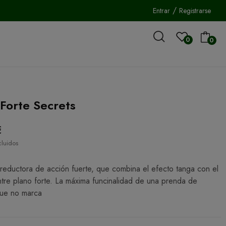
/
Entrar
Registrarse
0
0
Forte Secrets
€
cluidos
 reductora de acción fuerte, que combina el efecto tanga con el
ntre plano forte. La máxima funcinalidad de una prenda de
que no marca