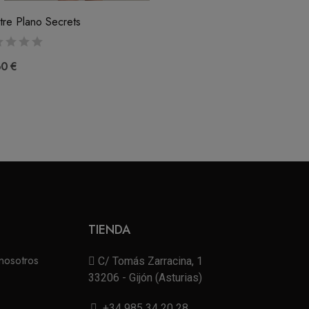
tre Plano Secrets
60 €
TIENDA
nosotros
C/ Tomás Zarracina, 1
33206 - Gijón (Asturias)
+34 985 34 20 28