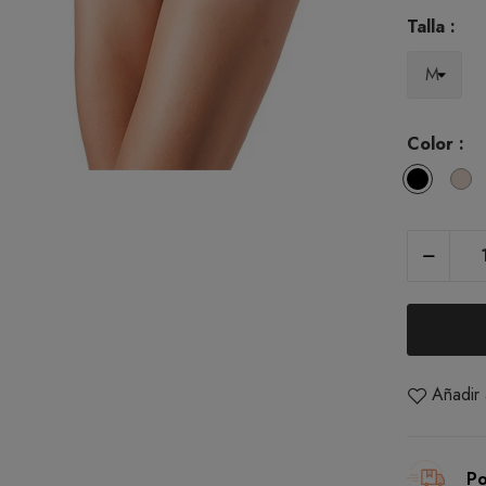
Talla :
Color :
Black
D
Añadir 
Po