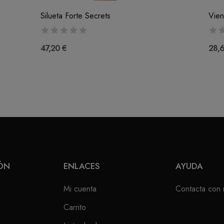
Silueta Forte Secrets
Vien
47,20 €
28,
ÓN
ENLACES
AYUDA
Mi cuenta
Contacta con 
Carrito