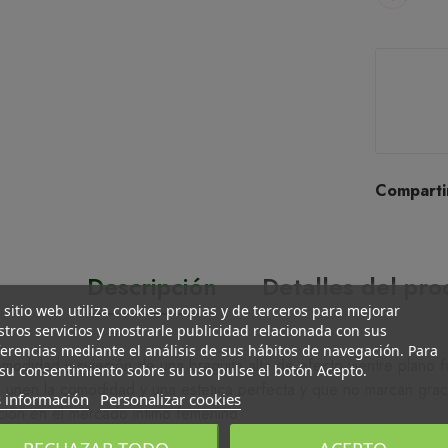
Comparti
Descripción
Detalles del pr
 sitio web utiliza cookies propias y de terceros para mejorar
tros servicios y mostrarle publicidad relacionada con sus
erencias mediante el análisis de sus hábitos de navegación. Para
omodidad y sujeción de una braguita alta de efecto vientre plano f
su consentimiento sobre su uso pulse el botón Acepto.
ue unen la comodidad y una estetica perfecta y que no marcan gra
 información
Personalizar cookies
ción en el mercado intimo femenino