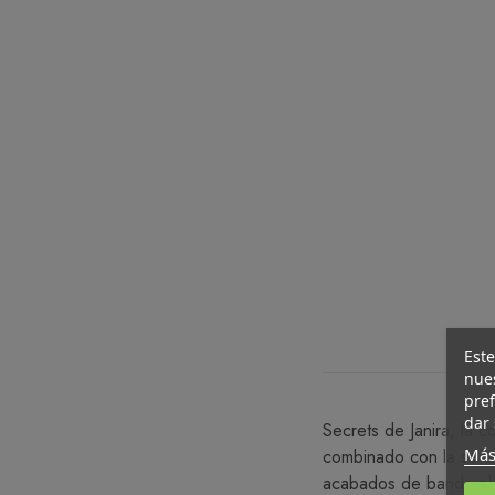
Este
nues
pref
dar 
Secrets de Janira, la 
Más
combinado con la sofis
acabados de banda pla