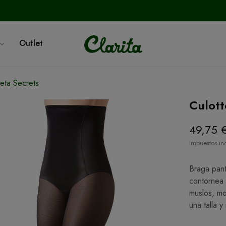
Outlet
ueta Secrets
Culott
49,75 
Impuestos in
Braga panta
contornea 
muslos, mo
una talla y