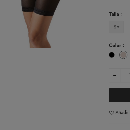
Talla :
Color :
Black
D
Añadir 