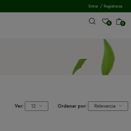
/
Entrar
Registrarse
0
0
Ver:
12
Ordenar por:
Relevancia