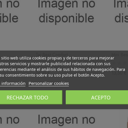
Tai Best Comfort
Mini Bes
 sitio web utiliza cookies propias y de terceros para mejorar
tros servicios y mostrarle publicidad relacionada con sus
erencias mediante el análisis de sus hábitos de navegación. Para
15,10 €
13,30 €
su consentimiento sobre su uso pulse el botón Acepto.
 información
Personalizar cookies
RECHAZAR TODO
ACEPTO