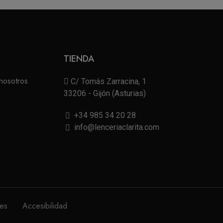
TIENDA
nosotros
C/ Tomás Zarracina, 1
33206 - Gijón (Asturias)
+34 985 34 20 28
info@lenceriaclarita.com
nes
Accesibilidad