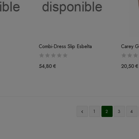
Combi-Dress Slip Esbelta
Carey G
54,80 €
20,50 €
1
2
3
4
