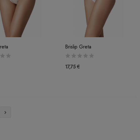
reta
Brislip Greta
17,75 €
