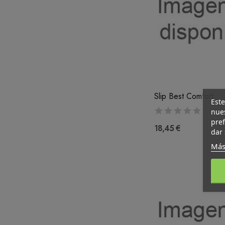
Slip Best Comfort
Este
nues
pref
18,45 €
dar 
Más