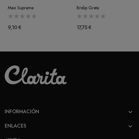
Maxi Supreme
Brislip Greta
9,10 €
17,75 €
INFORMACIÓN

ENLACES
