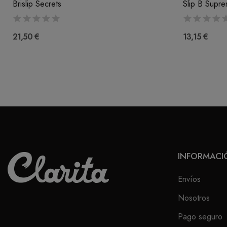
Brislip Secrets
Slip B Supr
21,50 €
13,15 €
INFORMACI
Envíos
Nosotros
Pago seguro