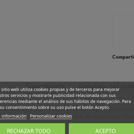
Comparti
Descripción
Detalles del pr
 sitio web utiliza cookies propias y de terceros para mejorar
tros servicios y mostrarle publicidad relacionada con sus
erencias mediante el análisis de sus hábitos de navegación. Para
su consentimiento sobre su uso pulse el botón Acepto.
ta de talle medio única, que gracias a la tecnología "Fresh" te o
 información
Personalizar cookies
 permanece en la prenda incluso después de varios lavados. Atré
RECHAZAR TODO
ACEPTO