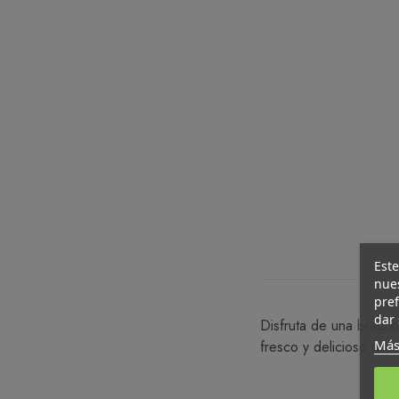
Este
nues
pref
dar 
Disfruta de una bragui
Más
fresco y delicioso que