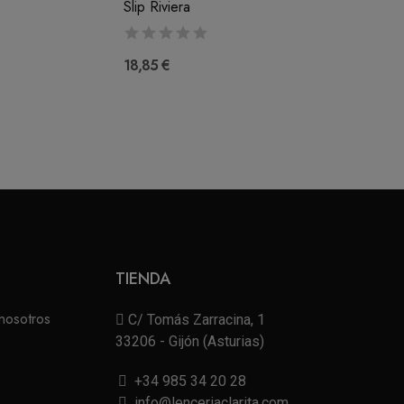
Slip Riviera
18,85 €
TIENDA
nosotros
C/ Tomás Zarracina, 1
33206 - Gijón (Asturias)
+34 985 34 20 28
info@lenceriaclarita.com