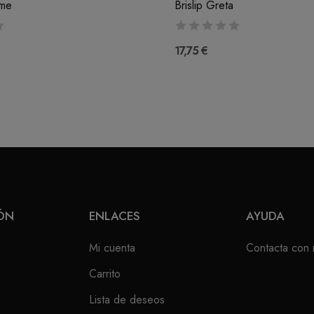
eme
Brislip Greta
17,75 €
ÓN
ENLACES
AYUDA
Mi cuenta
Contacta con 
Carrito
Lista de deseos