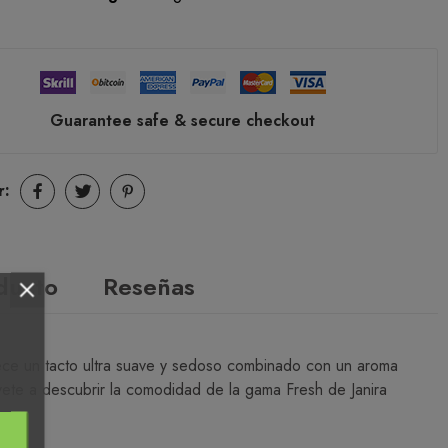
Guarantee safe & secure checkout
r:
oducto
Reseñas
frece un tacto ultra suave y sedoso combinado con un aroma
vete a descubrir la comodidad de la gama Fresh de Janira