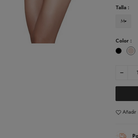
Talla :
Color :
Black
D
Añadir 
Po