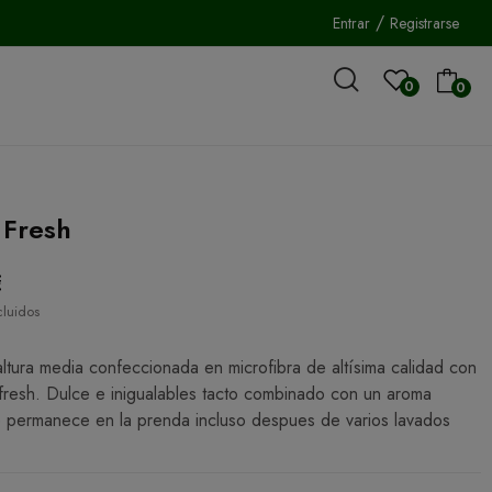
/
Entrar
Registrarse
0
0
p Fresh
€
cluidos
ltura media confeccionada en microfibra de altísima calidad con
resh. Dulce e inigualables tacto combinado con un aroma
 permanece en la prenda incluso despues de varios lavados