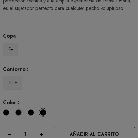
perfección técnica y a la amplia experiencia de Prima Donna,
es el sujetador perfecto para cualquier pecho voluptuoso.
Copa :
Contorno :
Color :
Blanco
Negro
Natural
Cafe
con
Leche
AÑADIR AL CARRITO