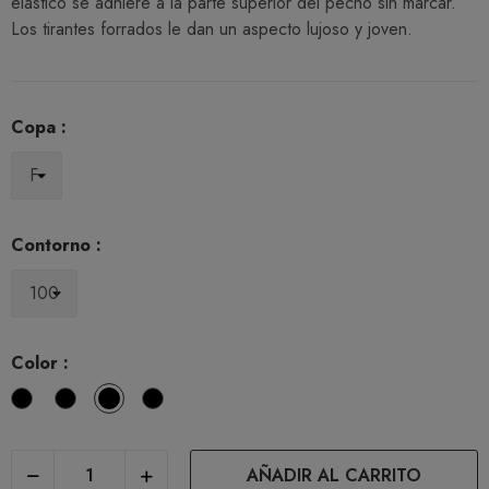
elástico se adhiere a la parte superior del pecho sin marcar.
Los tirantes forrados le dan un aspecto lujoso y joven.
Copa :
Contorno :
Color :
Blanco
Negro
Natural
Cafe
con
Leche
AÑADIR AL CARRITO