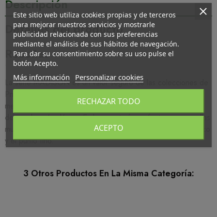
Descripción
Este sitio web utiliza cookies propias y de terceros
para mejorar nuestros servicios y mostrarle
Detalles del producto
publicidad relacionada con sus preferencias
mediante el análisis de sus hábitos de navegación.
Reseñas
Para dar su consentimiento sobre su uso pulse el
botón Acepto.
Más información
Personalizar cookies
La serie MADISON es un valor seguro de las colecciones de
Prima Donna, una linea moderna que parece atemporal al
RECHAZAR TODO
mezclar el relieve de cuadros, muy moderno, con el encaje
decorado, más clásico. Es la corsetería perfecta para aquellas
ACEPTO
mujeres que prefieren los materiales ligeros, el encaje elástico
y el punto fino.
3 Otros Productos En La Misma Categoría: