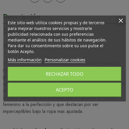
Descripción
Este sitio web utiliza cookies propias y de terceros
para mejorar nuestros servicios y mostrarle
Detalles del producto
publicidad relacionada con sus preferencias
mediante el análisis de sus hábitos de navegación.
Reseñas
Para dar su consentimiento sobre su uso pulse el
botón Acepto.
Más información
Personalizar cookies
La serie MISS JOY de Passionata es una colección básica y
moderna, perfecta para todas las amantes de la moda. Son
RECHAZAR TODO
prendas de gran calidad, tanto esética como de matertales,
que destacan por su elegancia simple. El tul transparente y los
ACEPTO
delicados detalles de mariposas le dan a las prendas su
encanto seductor, Son prendas que se adaptan al cuerpo
femenino a la perfección y que destacan por ser
imperceptibles bajo la ropa mas ajustada.