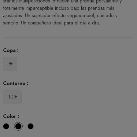
tirantes multiposiciones lo hacen una prenda polivalente y
totalmente imperceptible incluso bajo las prendas más
ajustadas. Un sujetador efecto segunda piel, cómodo y
sencillo. Un compañero ideal para el día a día.
Copa :
Contorno :
Color :
Blanco
Negro
Duna
(10)
(11)
(97)