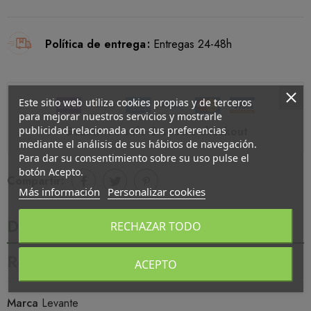
Política de entrega
Entregas 24-48h
Este sitio web utiliza cookies propias y de terceros
para mejorar nuestros servicios y mostrarle
publicidad relacionada con sus preferencias
Guarantee safe & secure checkout
mediante el análisis de sus hábitos de navegación.
Para dar su consentimiento sobre su uso pulse el
botón Acepto.
Compartir:
Más información
Personalizar cookies
Detalles del producto
RECHAZAR TODO
Reseñas
ACEPTO
Marca
Levante