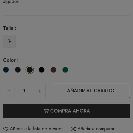
algodón.
Talla :
Color :
Blumarine
Londra
Moka
Nero
Caffè
Verde
AÑADIR AL CARRITO
COMPRA AHORA
Añadir a la lista de deseos
Añadir a comparar