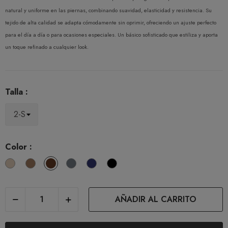
natural y uniforme en las piernas, combinando suavidad, elasticidad y resistencia. Su
tejido de alta calidad se adapta cómodamente sin oprimir, ofreciendo un ajuste perfecto
para el día a día o para ocasiones especiales. Un básico sofisticado que estiliza y aporta
un toque refinado a cualquier look.
Talla :
Color :
Playa
The
Noce
Platino
Blu
Nero
Nature
AÑADIR AL CARRITO