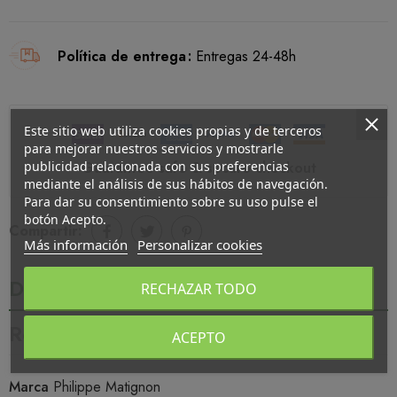
Política de entrega
Entregas 24-48h
Este sitio web utiliza cookies propias y de terceros
para mejorar nuestros servicios y mostrarle
publicidad relacionada con sus preferencias
Guarantee safe & secure checkout
mediante el análisis de sus hábitos de navegación.
Para dar su consentimiento sobre su uso pulse el
botón Acepto.
Compartir:
Más información
Personalizar cookies
Detalles del producto
RECHAZAR TODO
Reseñas
ACEPTO
Marca
Philippe Matignon