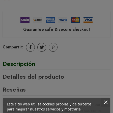
Guarantee safe & secure checkout
Compartir:
Descripción
Detalles del producto
Reseñas
Ésta serie icono de Prima Donna sorprende cada temporada
Este sitio web utiliza cookies propias y de terceros
para mejorar nuestros servicios y mostrarle
con nuevos y elegantes colores de moda. Con sus cortes