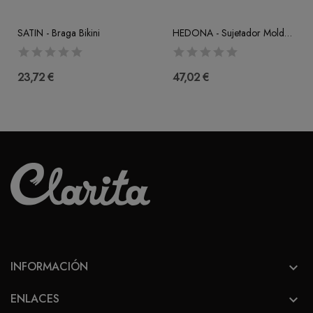
SATIN - Braga Bikini
HEDONA - Sujetador Moldeado (B-C-D-E-F)
23,72 €
47,02 €
INFORMACIÓN

ENLACES
