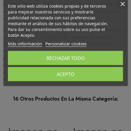
mundo de la corsetería. Éste clásico de Marie Jo funciona
Este sitio web utiliza cookies propias y de terceros
desde hace años y cada temporada sigue ganando nuevos
para mejorar nuestros servicios y mostrarle
adeptos.
publicidad relacionada con sus preferencias
mediante el análisis de sus hábitos de navegación.
Con el delicado guipur de margaritas a lo largo del tirante y las
Para dar su consentimiento sobre su uso pulse el
botón Acepto.
copas moldeadas con relieve de cuadritos, la colección
AVERO se encuentra en la cumbre de la calidad, estilo y
Más información
Personalizar cookies
sentar de Marie Jo. La colección AVERO, conocida
popularmente como " la de las margaritas", parece una linea
RECHAZAR TODO
de fantasía, pero es perfecta para cualquier ocasión. A
cualquier mujer le gustan sus detalles elegantes y su estilo
ACEPTO
atemporal.
16 Otros Productos En La Misma Categoría: