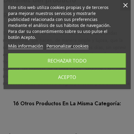
Este sitio web utiliza cookies propias y de terceros
Reseñas
para mejorar nuestros servicios y mostrarle
publicidad relacionada con sus preferencias
mediante el análisis de sus hábitos de navegación.
Para dar su consentimiento sobre su uso pulse el
BASIC SHAPING de Chantelle es una linea de prendas
botón Acepto.
moldeadoras que hacen, de manera simple y lujosa, que la
Más información
Personalizar cookies
silueta femenina luzca más esbelta todos los días, sin oprimir
en exceso pero proporcionando una sujeción perfecta de
RECHAZAR TODO
todo el cuerpo. Al no llevar costuras y sus remates ser termo-
sellados, las prendas de la linea BASIC SHAPING resultan
invisibles bajo la ropa e increiblemente cómodas. Prendas
ACEPTO
moldeadoras de última tecnología, pensadas para el día a día.
16 Otros Productos En La Misma Categoría: