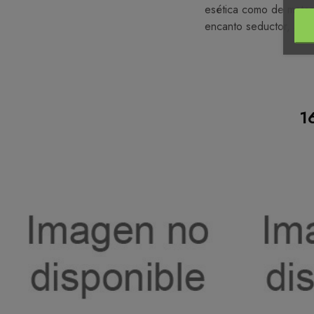
esética como de matert
encanto seductor, Son 
1