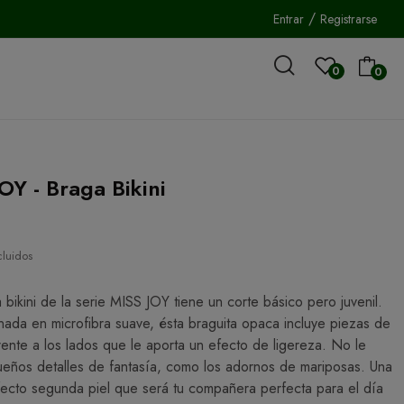
/
Entrar
Registrarse
0
0
OY - Braga Bikini
cluidos
a bikini de la serie MISS JOY tiene un corte básico pero juvenil.
ada en microfibra suave, ésta braguita opaca incluye piezas de
arente a los lados que le aporta un efecto de ligereza. No le
ueños detalles de fantasía, como los adornos de mariposas. Una
fecto segunda piel que será tu compañera perfecta para el día