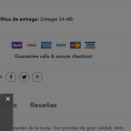
lítica de entrega
Entregas 24-48h
Guarantee safe & secure checkout
r:
oducto
Reseñas
s las amantes de la moda. Son prendas de gran calidad, tanto