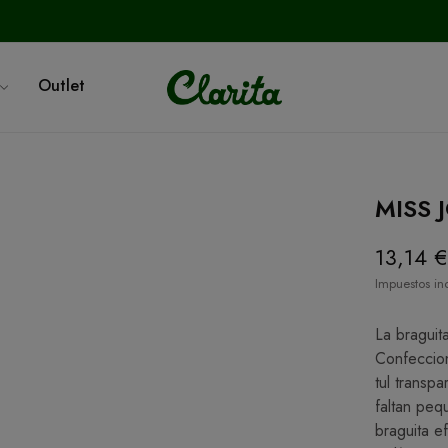
Outlet
MISS J
13,14 €
Impuestos in
La braguit
Confeccion
tul transp
faltan peq
braguita e