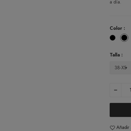
a día.
Color :
Blanco
N
(10)
(1
Talla :
Añadir 