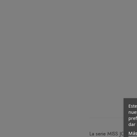
Este
nues
pref
dar 
Más
La serie MISS JOY de 