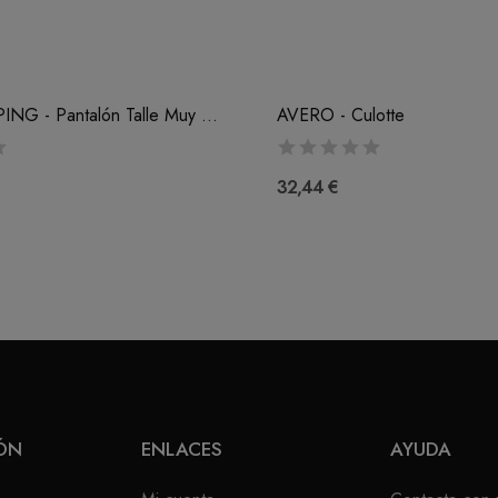
BASIC SHAPING - Pantalón Talle Muy Alto
AVERO - Culotte
32,44 €
ÓN
ENLACES
AYUDA