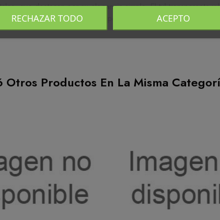
ales, que destacan por su elegancia simple. El tul transparente y 
RECHAZAR TODO
ACEPTO
prendas que se adaptan al cuerpo femenino a la perfección y que
6 Otros Productos En La Misma Categorí