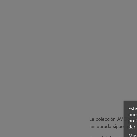
Este
nues
La colección AVERO de
pref
temporada sigue gana
dar 
Más