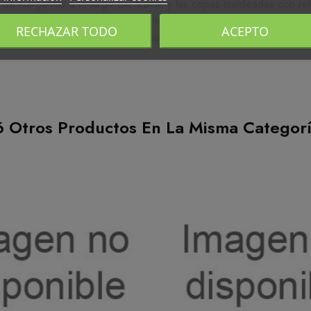
 de margaritas a lo largo del tirante y las copas moldeadas con r
estilo y sentar de Marie Jo. La colección AVERO, conocida popula
RECHAZAR TODO
ACEPTO
cta para cualquier ocasión. A cualquier mujer le gustan sus detall
6 Otros Productos En La Misma Categorí