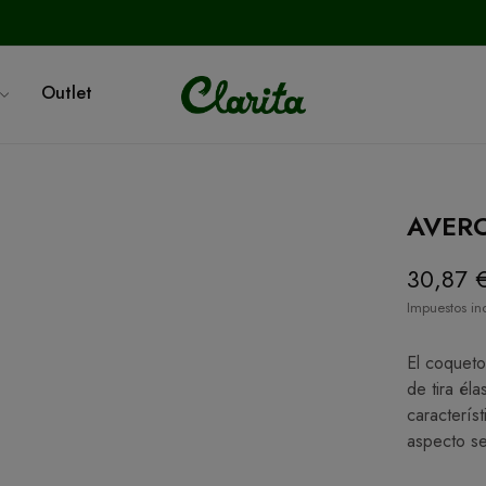
Outlet
AVERO 
30,87 
Impuestos in
El coqueto
de tira él
caracterís
aspecto se