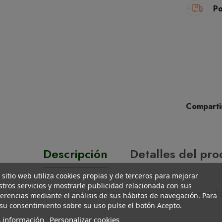
Po
Comparti
Descripción
Detalles del pr
 sitio web utiliza cookies propias y de terceros para mejorar
tros servicios y mostrarle publicidad relacionada con sus
 Marie Jo es una "prima donna" en el mundo de la corsetería. És
erencias mediante el análisis de sus hábitos de navegación. Para
ndo nuevos adeptos.
su consentimiento sobre su uso pulse el botón Acepto.
 información
Personalizar cookies