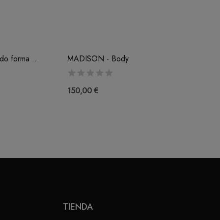
AVERO - Sujetador Preformado forma Redonda...
MADISON - Body
150,00 €
TIENDA