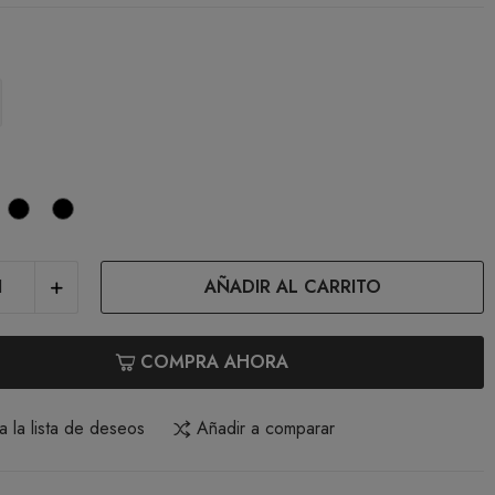
egro
Natural
Cafe
con
Leche
AÑADIR AL CARRITO
COMPRA AHORA
a la lista de deseos
Añadir a comparar