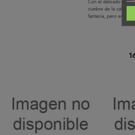
Con el delicado guipur
cumbre de la calidad, 
fantasía, pero es perfe
1