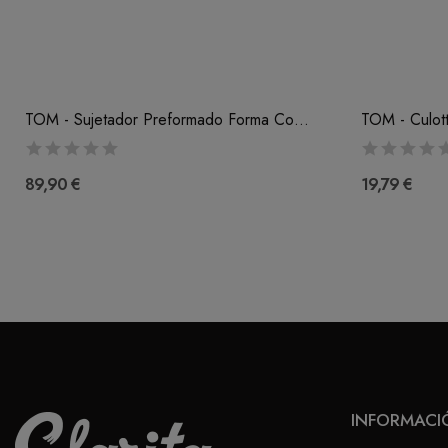
TOM - Sujetador Preformado Forma Corazón (B-C-D-E)
TOM - Culot
89,90 €
19,79 €
INFORMACI