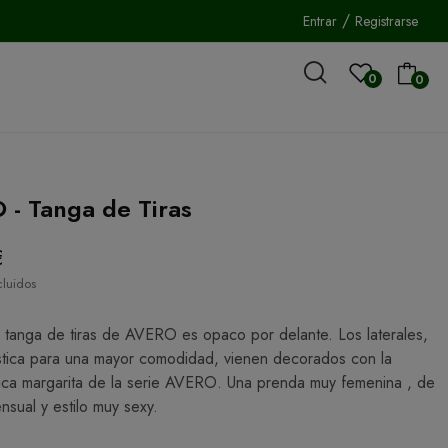
/
Entrar
Registrarse
0
0
- Tanga de Tiras
€
cluidos
 tanga de tiras de AVERO es opaco por delante. Los laterales,
astica para una mayor comodidad, vienen decorados con la
tica margarita de la serie AVERO. Una prenda muy femenina , de
nsual y estilo muy sexy.