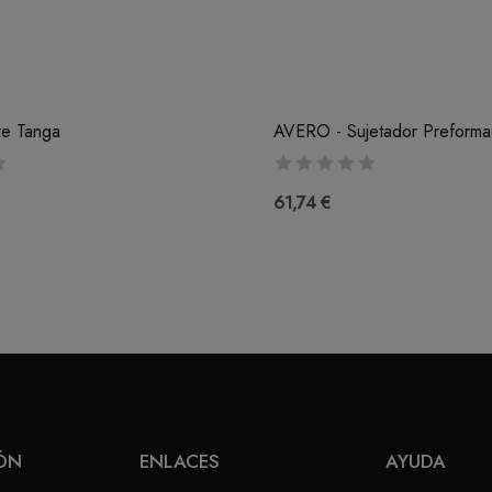
te Tanga
61,74 €
ÓN
ENLACES
AYUDA