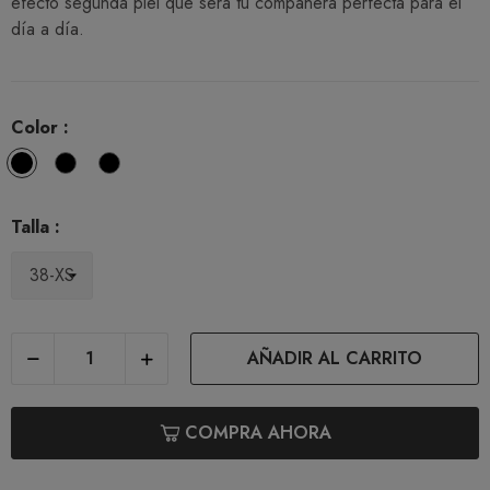
efecto segunda piel que será tu compañera perfecta para el
día a día.
Color :
Blanco
Negro
Duna
(10)
(11)
(97)
Talla :
AÑADIR AL CARRITO
COMPRA AHORA