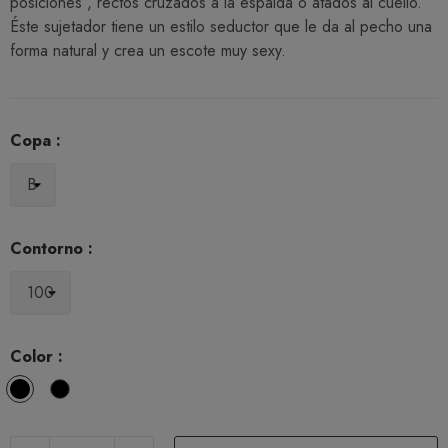
posiciones , rectos cruzados a la espalda o atados al cuello.
Éste sujetador tiene un estilo seductor que le da al pecho una
forma natural y crea un escote muy sexy.
Copa :
Contorno :
Color :
Cafe
Carbón
con
Leche