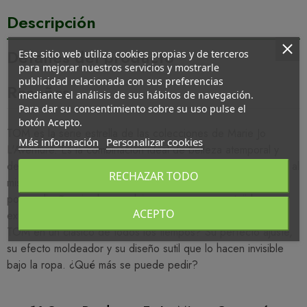
Descripción
Detalles del producto
Este sitio web utiliza cookies propias y de terceros
para mejorar nuestros servicios y mostrarle
publicidad relacionada con sus preferencias
Reseñas
mediante el análisis de sus hábitos de navegación.
Para dar su consentimiento sobre su uso pulse el
botón Acepto.
TOM es la serie estrella de las colecciones de Marie Jo
Más información
Personalizar cookies
L'Aventure. Es la combinación ideal de belleza atemporal y
detalles contemporaneos. Es un clásico y un icono de estilo al
RECHAZAR TODO
mismo tiempo. Sabe conquistar a todo tipo de mujeres tanto
por su diseño, simple pero lujoso, como por sus tejidos,
ACEPTO
extremadamente ligeros y finos. ¿Qué convierte a la serie
TOM en un clásico de todos los tiempos? Su perfecto ajuste,
su efecto moldeador y su diseño sutil que lo hacen invisible
bajo la ropa. ¿Qué más se puede pedir?