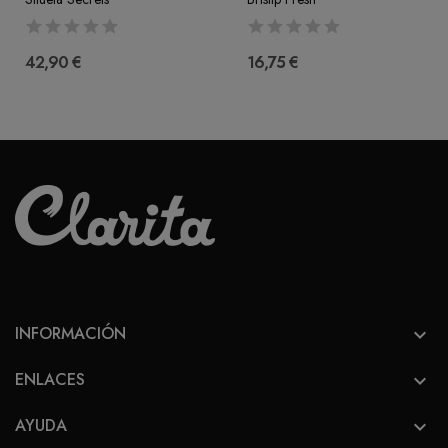
42,90 €
16,75 €
INFORMACIÓN

ENLACES

AYUDA
