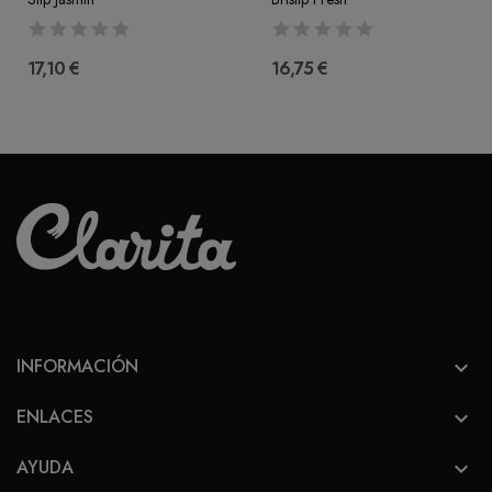
17,10 €
16,75 €
INFORMACIÓN

ENLACES

AYUDA
