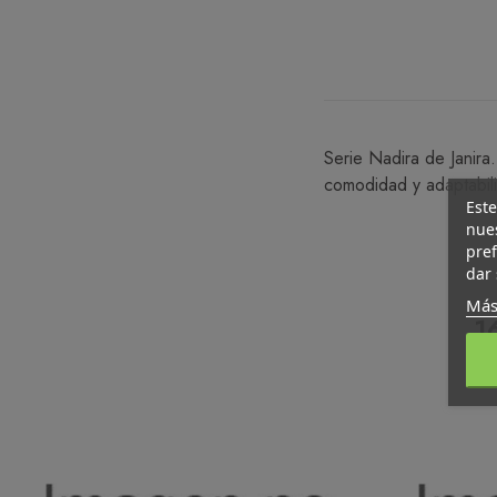
Serie Nadira de Janira.
comodidad y adaptabili
Este
nues
pref
dar 
Más
1