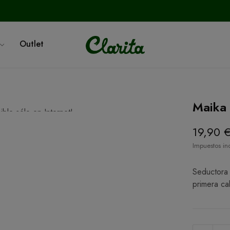
Outlet
Maika
ible sólo en Internet!
rta!
19,90 
Impuestos in
Seductora 
primera cal