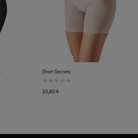
s
Short Secrets
25,80 €