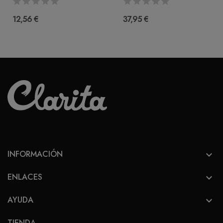
12,56 €
37,95 €
INFORMACIÓN

ENLACES

AYUDA

TIENDA