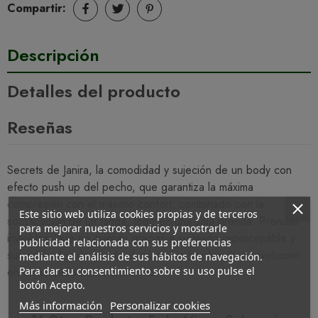
Compartir:
Descripción
Detalles del producto
Reseñas
Secrets de Janira, la comodidad y sujeción de un body con
efecto push up del pecho, que garantiza la máxima
compresión con el máximo confort, combinado con la
Este sitio web utiliza cookies propias y de terceros
sofisticación de un tanga, todo en una sola prenda. Prendas
para mejorar nuestros servicios y mostrarle
invisibles, que no marcan gracias a su tejido imperceptible y
publicidad relacionada con sus preferencias
sus acabados de banda plana en los bordes. Una revolución
mediante el análisis de sus hábitos de navegación.
Para dar su consentimiento sobre su uso pulse el
en el mercado intimo femenino
botón Acepto.
Más información
Personalizar cookies